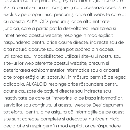
asociate cu interpretarea greșită a informațiilor furnizate.
Vizitatorii site-ului sunt conștienți că accesează acest site
exclusiv pe propriul risc, precum și orice alt website corelat
cu acesta. ALKALOID, precum și orice altă entitate
juridică, care a participat la dezvoltarea, realizarea și
întreținerea acestui website, respinge în mod explicit
răspunderea pentru orice daune directe, indirecte sau de
altă natură apărute sau care pot apărea din accesul,
utilizarea sau imposibilitatea utilizării site-ului nostru sau
site-urilor web aferente acestui website, precum și
deteriorarea echipamentelor informatice sau a oricărei
alte proprietăți a utilizatorului, în măsura permisă de legea
aplicabilă. ALKALOID respinge orice răspundere pentru
daune cauzate de acțiuni directe sau indirecte sau
inactivitate pe care ați întreprins-o pe baza informațiilor,
serviciilor sau conținutului acestui website. Desi depunem
tot efortul pentru a ne asigura că informațiile de pe acest
site sunt corecte, complete și adecvate, nu facem nicio
declarație și respingem în mod explicit orice răspundere