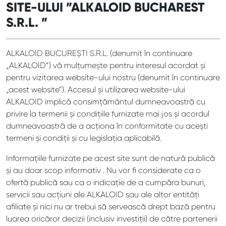
SITE-ULUI ”ALKALOID BUCHAREST
S.R.L. ”
ALKALOID BUCUREȘTI S.R.L. (denumit în continuare
„ALKALOID”) vă mulțumește pentru interesul acordat și
pentru vizitarea website-ului nostru (denumit în continuare
„acest website”). Accesul și utilizarea website-ului
ALKALOID implică consimțământul dumneavoastră cu
privire la termenii și condițiile furnizate mai jos și acordul
dumneavoastră de a acționa în conformitate cu acești
termeni și condiții și cu legislația aplicabilă.
Informațiile furnizate pe acest site sunt de natură publică
și au doar scop informativ . Nu vor fi considerate ca o
ofertă publică sau ca o indicație de a cumpăra bunuri,
servicii sau acțiuni ale ALKALOID sau ale altor entități
afiliate și nici nu ar trebui să servească drept bază pentru
luarea oricăror decizii (inclusiv investiții) de către partenerii