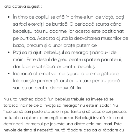
Iată câteva sugestii:
În timp ce copilul se află în primele luni de viață, poți
să faci exerciții pe burtică. O perioadă scurtă când
bebelușul tău nu doarme, iar acesta este poziționat
pe burtică. Aceasta ajută la dezvoltarea mușchilor de
bază, precum și a unor brațe puternice.
Poți să îți ajuți bebelușul să meargă ținându-l de
mâini. Este destul de greu pentru spatele părintelui,
dar foarte satisfăcător pentru bebeluș.
Încearcă alternative mai sigure la premergătoare.
Înlocuiește premergătorul cu un țarc pentru joacă
sau cu un centru de activități fix.
Nu uita, vechea zicală “un bebeluș trebuie să învețe să se
târască înainte de a învăța să meargă” nu este în zadar. Nu
încerca să sari peste etapele importante și să accelerezi procesul
natural cu ajutorul premergătoarelor. Bebelușii învață zilnic noi
deprinderi, iar mersul pe jos este una dintre cele mai mari. Este
nevoie de timp și necesită multă răbdare, așa că ai răbdare cu