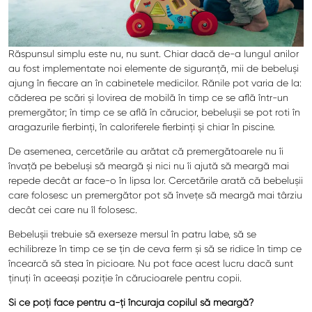
Răspunsul simplu este nu, nu sunt. Chiar dacă de-a lungul anilor
au fost implementate noi elemente de siguranță, mii de bebeluși
ajung în fiecare an în cabinetele medicilor. Rănile pot varia de la:
căderea pe scări și lovirea de mobilă în timp ce se află într-un
premergător; în timp ce se află în cărucior, bebelușii se pot roti în
aragazurile fierbinți, în caloriferele fierbinți și chiar în piscine.
De asemenea, cercetările au arătat că premergătoarele nu îi
învață pe bebeluși să meargă și nici nu îi ajută să meargă mai
repede decât ar face-o în lipsa lor. Cercetările arată că bebelușii
care folosesc un premergător pot să învețe să meargă mai târziu
decât cei care nu îl folosesc.
Bebelușii trebuie să exerseze mersul în patru labe, să se
echilibreze în timp ce se țin de ceva ferm și să se ridice în timp ce
încearcă să stea în picioare. Nu pot face acest lucru dacă sunt
ținuți în aceeași poziție în cărucioarele pentru copii.
Și ce poți face pentru a-ți încuraja copilul să meargă?