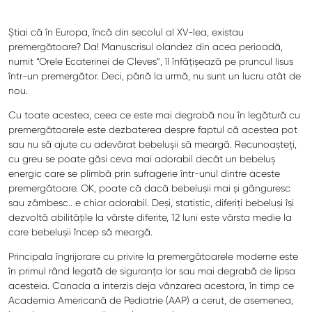
Știai că în Europa, încă din secolul al XV-lea, existau
premergătoare? Da! Manuscrisul olandez din acea perioadă,
numit “Orele Ecaterinei de Cleves”, îl înfățișează pe pruncul Iisus
într-un premergător. Deci, până la urmă, nu sunt un lucru atât de
nou.
Cu toate acestea, ceea ce este mai degrabă nou în legătură cu
premergătoarele este dezbaterea despre faptul că acestea pot
sau nu să ajute cu adevărat bebelușii să meargă. Recunoașteți,
cu greu se poate găsi ceva mai adorabil decât un bebeluș
energic care se plimbă prin sufragerie într-unul dintre aceste
premergătoare. OK, poate că dacă bebelușii mai și gânguresc
sau zâmbesc.. e chiar adorabil. Deși, statistic, diferiți bebeluși își
dezvoltă abilitățile la vârste diferite, 12 luni este vârsta medie la
care bebelușii încep să meargă.
Principala îngrijorare cu privire la premergătoarele moderne este
în primul rând legată de siguranța lor sau mai degrabă de lipsa
acesteia. Canada a interzis deja vânzarea acestora, în timp ce
Academia Americană de Pediatrie (AAP) a cerut, de asemenea,