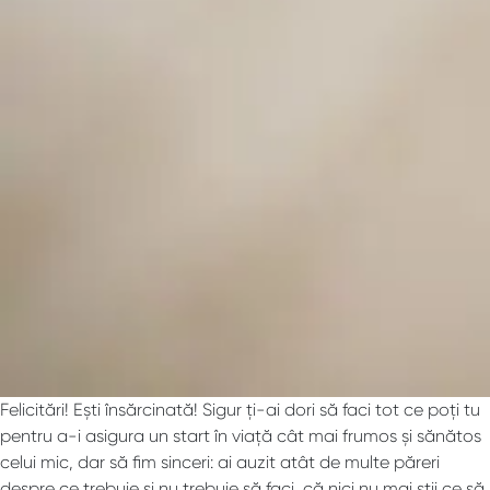
Felicitări! Ești însărcinată! Sigur ți-ai dori să faci tot ce poți tu
pentru a-i asigura un start în viață cât mai frumos și sănătos
celui mic, dar să fim sinceri: ai auzit atât de multe păreri
despre ce trebuie și nu trebuie să faci, că nici nu mai știi ce să