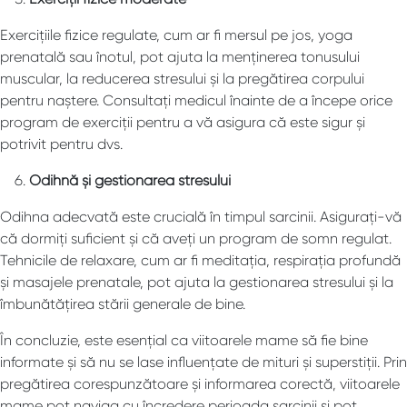
Exercițiile fizice regulate, cum ar fi mersul pe jos, yoga
prenatală sau înotul, pot ajuta la menținerea tonusului
muscular, la reducerea stresului și la pregătirea corpului
pentru naștere. Consultați medicul înainte de a începe orice
program de exerciții pentru a vă asigura că este sigur și
potrivit pentru dvs.
Odihnă și gestionarea stresului
Odihna adecvată este crucială în timpul sarcinii. Asigurați-vă
că dormiți suficient și că aveți un program de somn regulat.
Tehnicile de relaxare, cum ar fi meditația, respirația profundă
și masajele prenatale, pot ajuta la gestionarea stresului și la
îmbunătățirea stării generale de bine.
În concluzie, este esențial ca viitoarele mame să fie bine
informate și să nu se lase influențate de mituri și superstiții. Prin
pregătirea corespunzătoare și informarea corectă, viitoarele
mame pot naviga cu încredere perioada sarcinii și pot