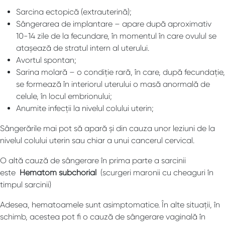
Sarcina ectopică (extrauterină);
Sângerarea de implantare – apare după aproximativ
10-14 zile de la fecundare, în momentul în care ovulul se
atașează de stratul intern al uterului.
Avortul spontan;
Sarina molară – o condiție rară, în care, după fecundație,
se formează în interiorul uterului o masă anormală de
celule, în locul embrionului;
Anumite infecții la nivelul colului uterin;
Sângerările mai pot să apară și din cauza unor leziuni de la
nivelul colului uterin sau chiar a unui cancerul cervical.
O altă cauză de sângerare în prima parte a sarcinii
este
Hematom subchorial
(scurgeri maronii cu cheaguri în
timpul sarcinii)
Adesea, hematoamele sunt asimptomatice. În alte situații, în
schimb, acestea pot fi o cauză de sângerare vaginală în