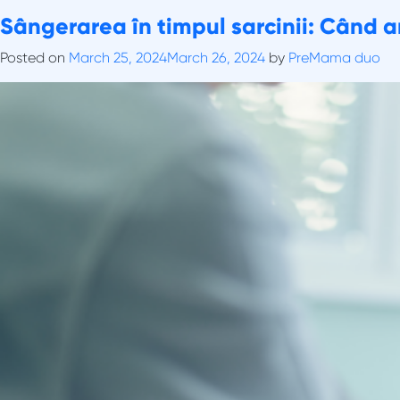
Skip
Tag:
Sângerarea în timpul sarcinii: Când ar
sângerări vaginale
to
content
Posted on
March 25, 2024
March 26, 2024
by
PreMama duo