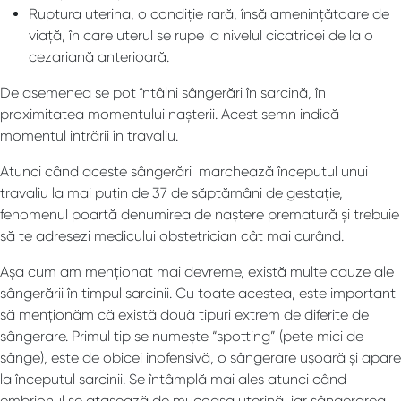
Ruptura uterina, o condiție rară, însă amenințătoare de
viață, în care uterul se rupe la nivelul cicatricei de la o
cezariană anterioară.
De asemenea se pot întâlni sângerări în sarcină, în
proximitatea momentului nașterii. Acest semn indică
momentul intrării în travaliu.
Atunci când aceste sângerări marchează începutul unui
travaliu la mai puțin de 37 de săptămâni de gestație,
fenomenul poartă denumirea de naștere prematură și trebuie
să te adresezi medicului obstetrician cât mai curând.
Așa cum am menționat mai devreme, există multe cauze ale
sângerării în timpul sarcinii. Cu toate acestea, este important
să menționăm că există două tipuri extrem de diferite de
sângerare. Primul tip se numește “spotting” (pete mici de
sânge), este de obicei inofensivă, o sângerare ușoară și apare
la începutul sarcinii. Se întâmplă mai ales atunci când
embrionul se atașează de mucoasa uterină, iar sângerarea