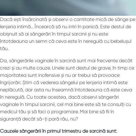
Dacă ești însărcinată și observi o cantitate mică de sânge pe
lenjeria intimă… Încearcă să nu intri în panică. Este destul de
obișnuit să ai sângerări în timpul sarcinii și nu este
întotdeauna un semn că ceva este în neregulă cu bebelușul
tău.
Da, sângerările vaginale în sarcină sunt mai frecvente decât
crezi și au multe cauze. Unele sunt destul de grave, în timp ce
majoritatea sunt inofensive și nu ar trebui să provoace
îngrijorări. Știm că vederea sângelui pe lenjeria intimă este
neplăcută, dar asta nu înseamnă întotdeauna că este ceva
în neregulă. Cu toate acestea, dacă observi sângerări
vaginale în timpul sarcinii, cel mai bine este să te consulți cu
medicul tău și să faci o programare. Mai bine să fii în
siguranță decât să-ți pară rău, nu?
Cauzele sângerării în primul trimestru de sarcină sunt: