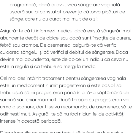
programată, dacă ai avut vreo sângerare vaginală
ușoară sau ai constatat prezența câtorva picături de
sânge, care nu au durat mai mult de o zi;
Asigură-te că îți informezi medicul dacă există sângerări mai
abundente decât de obicei sau dacă sunt însoțite de durere,
febră sau crampe. De asemenea, asigură-te că verifici
culoarea sângelui și că verifici și debitul de sângerare. Dacă
devine mai abundentă, este de obicei un indiciu că ceva nu
este în regulă și că trebuie să mergi la medic.
Cel mai des întâlnit tratament pentru sângerarea vaginală
este un medicament numit progesteron și este posibil să
trebuiască să iei progesteron până în a 16-a săptămână de
sarcină sau chiar mai mult. După terapia cu progesteron va
urma o scanare, dar ți se va recomanda, de asemenea, să te
odihnești mult. Asigură-te că nu faci niciun fel de activități
intense în această perioadă.
Dintre lucrurile pe care nu ar trebui să le faci, nu lua niciun