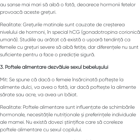
au sanse mai mari să aibă o fată, deoarece hormonii fetelor
provoacă aceste grețuri.
Realitate: Grețurile matinale sunt cauzate de creșterea
nivelului de hormoni, în special hCG (gonadotropina corionică
umană). Studiile au arătat că există o ușoară tendință ca
femeile cu grețuri severe să aibă fetițe, dar diferențele nu sunt
suficiente pentru a face o predicție sigură.
3. Poftele alimentare dezvăluie sexul bebelușului
Mit: Se spune că dacă o femeie însărcinată poftește la
alimente dulci, va avea o fată, iar dacă poftește la alimente
sărate sau acre, va avea un băiat.
Realitate: Poftele alimentare sunt influențate de schimbările
hormonale, necesitățile nutriționale și preferințele individuale
ale mamei. Nu există dovezi științifice care să coreleze
poftele alimentare cu sexul copilului.