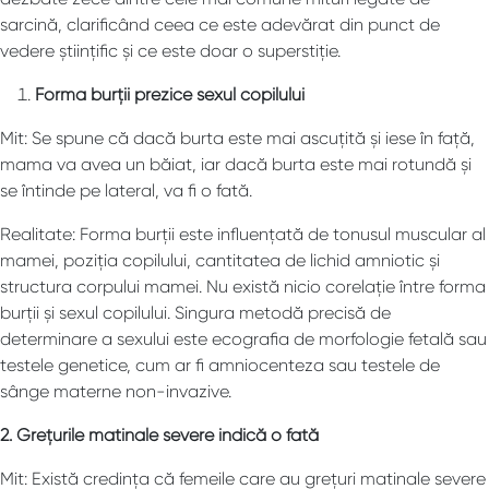
sarcină, clarificând ceea ce este adevărat din punct de
vedere științific și ce este doar o superstiție.
Forma burții prezice sexul copilului
Mit: Se spune că dacă burta este mai ascuțită și iese în față,
mama va avea un băiat, iar dacă burta este mai rotundă și
se întinde pe lateral, va fi o fată.
Realitate: Forma burții este influențată de tonusul muscular al
mamei, poziția copilului, cantitatea de lichid amniotic și
structura corpului mamei. Nu există nicio corelație între forma
burții și sexul copilului. Singura metodă precisă de
determinare a sexului este ecografia de morfologie fetală sau
testele genetice, cum ar fi amniocenteza sau testele de
sânge materne non-invazive.
2. Grețurile matinale severe indică o fată
Mit: Există credința că femeile care au grețuri matinale severe