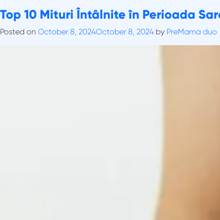
Skip
Tag:
Top 10 Mituri Întâlnite în Perioada Sa
adevăr sarcină
to
content
Posted on
October 8, 2024
October 8, 2024
by
PreMama duo