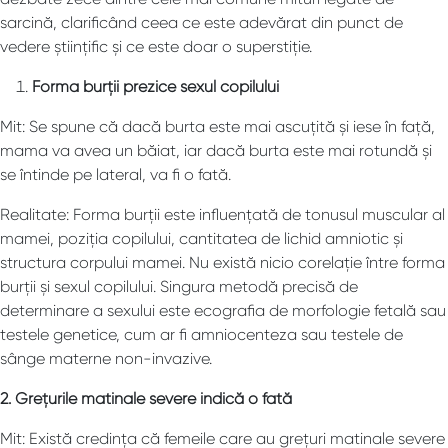
sarcină, clarificând ceea ce este adevărat din punct de
vedere științific și ce este doar o superstiție.
Forma burții prezice sexul copilului
Mit: Se spune că dacă burta este mai ascuțită și iese în față,
mama va avea un băiat, iar dacă burta este mai rotundă și
se întinde pe lateral, va fi o fată.
Realitate: Forma burții este influențată de tonusul muscular al
mamei, poziția copilului, cantitatea de lichid amniotic și
structura corpului mamei. Nu există nicio corelație între forma
burții și sexul copilului. Singura metodă precisă de
determinare a sexului este ecografia de morfologie fetală sau
testele genetice, cum ar fi amniocenteza sau testele de
sânge materne non-invazive.
2. Grețurile matinale severe indică o fată
Mit: Există credința că femeile care au grețuri matinale severe