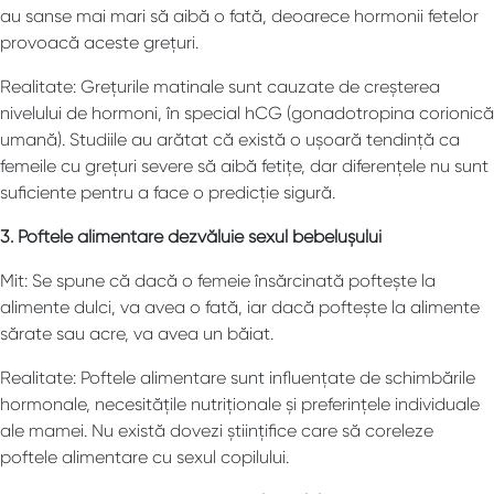
au sanse mai mari să aibă o fată, deoarece hormonii fetelor
provoacă aceste grețuri.
Realitate: Grețurile matinale sunt cauzate de creșterea
nivelului de hormoni, în special hCG (gonadotropina corionică
umană). Studiile au arătat că există o ușoară tendință ca
femeile cu grețuri severe să aibă fetițe, dar diferențele nu sunt
suficiente pentru a face o predicție sigură.
3. Poftele alimentare dezvăluie sexul bebelușului
Mit: Se spune că dacă o femeie însărcinată poftește la
alimente dulci, va avea o fată, iar dacă poftește la alimente
sărate sau acre, va avea un băiat.
Realitate: Poftele alimentare sunt influențate de schimbările
hormonale, necesitățile nutriționale și preferințele individuale
ale mamei. Nu există dovezi științifice care să coreleze
poftele alimentare cu sexul copilului.