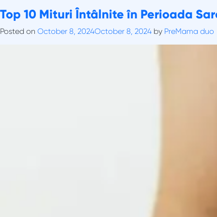
Skip
Tag:
Top 10 Mituri Întâlnite în Perioada Sa
mituri sarcină
to
content
Posted on
October 8, 2024
October 8, 2024
by
PreMama duo