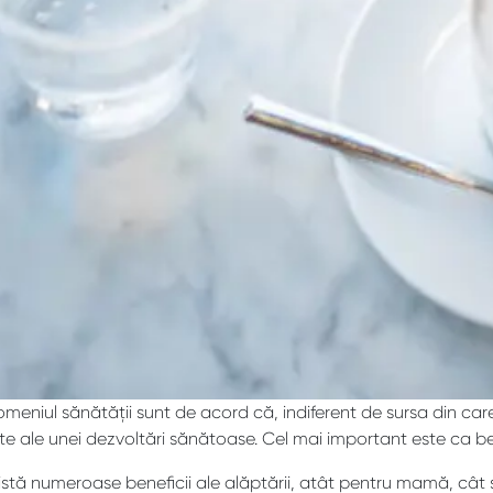
domeniul sănătății sunt de acord că, indiferent de sursa din ca
te ale unei dezvoltări sănătoase. Cel mai important este ca beb
xistă numeroase beneficii ale alăptării, atât pentru mamă, cât ș