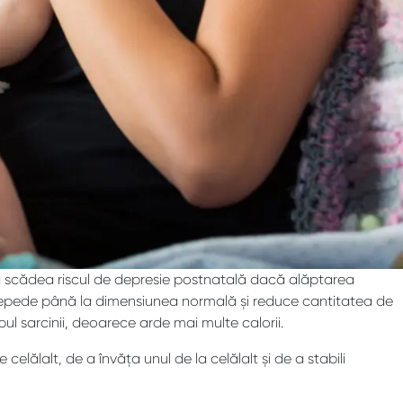
a scădea riscul de depresie postnatală dacă alăptarea
i repede până la dimensiunea normală și reduce cantitatea de
 sarcinii, deoarece arde mai multe calorii.
lălalt, de a învăța unul de la celălalt și de a stabili