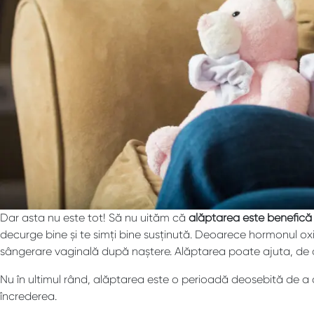
Dar asta nu este tot! Să nu uităm că
alăptarea este benefică ș
decurge bine și te simți bine susținută. Deoarece hormonul o
sângerare vaginală după naștere. Alăptarea poate ajuta, de 
Nu în ultimul rând, alăptarea este o perioadă deosebită de a cre
încrederea.