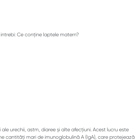
 intrebi: Ce conține laptele matern?
ale urechii, astm, diaree și alte afecțiuni. Acest lucru este
ine cantități mari de imunoglobulină A (IgA), care protejează