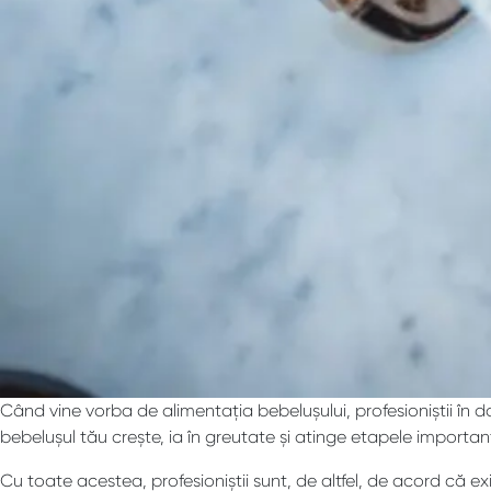
Când vine vorba de alimentația bebelușului, profesioniștii în 
bebelușul tău crește, ia în greutate și atinge etapele importan
Cu toate acestea, profesioniștii sunt, de altfel, de acord că e