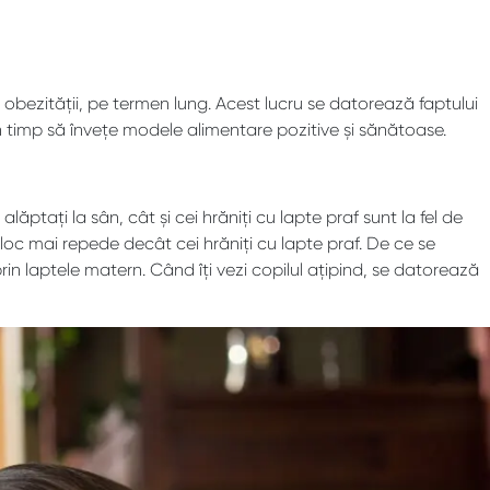
obezității, pe termen lung. Acest lucru se datorează faptului
în timp să învețe modele alimentare pozitive și sănătoase.
ăptați la sân, cât și cei hrăniți cu lapte praf sunt la fel de
loc mai repede decât cei hrăniți cu lapte praf. De ce se
in laptele matern. Când îți vezi copilul ațipind, se datorează