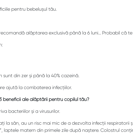
ciile pentru bebelușul tău.
ii recomandă alăptarea exclusivă până la 6 luni… Probabil că te
n:
 sunt din zer și până la 40% cazeină.
are ajută la combaterea infecțiilor.
eneficii ale alăptării pentru copilul tău?
a bacteriilor și a virusurilor.
la sân, au un risc mai mic de a dezvolta infecții respiratorii și 
”, laptele matern din primele zile după naștere. Colostrul conț