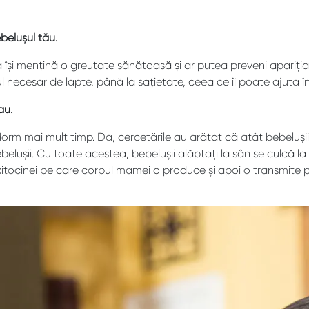
belușul tău.
 își mențină o greutate sănătoasă și ar putea preveni apariția 
tul necesar de lapte, până la sațietate, ceea ce îi poate ajuta 
au.
orm mai mult timp. Da, cercetările au arătat că atât bebelușii al
lușii. Cu toate acestea, bebelușii alăptați la sân se culcă la 
xitocinei pe care corpul mamei o produce și apoi o transmite pr