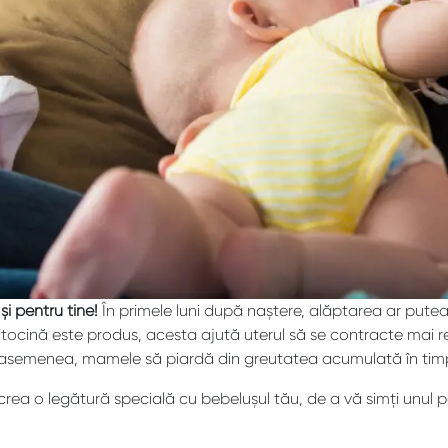
i pentru tine!
În primele luni după naștere, alăptarea ar pute
xitocină este produs, acesta ajută uterul să se contracte ma
asemenea, mamele să piardă din greutatea acumulată în timpul
a o legătură specială cu bebelușul tău, de a vă simți unul pe ce