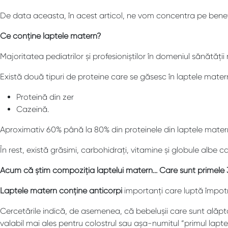
De data aceasta, în acest articol, ne vom concentra pe benefi
Ce conține laptele matern?
Majoritatea pediatrilor și profesioniștilor în domeniul sănătăț
Există două tipuri de proteine care se găsesc în laptele mater
Proteină din zer
Cazeină.
Aproximativ 60% până la 80% din proteinele din laptele matern
În rest, există grăsimi, carbohidrați, vitamine și globule albe c
Acum că știm compoziția laptelui matern… Care sunt primele 3 b
Laptele matern conține anticorpi
importanți care luptă împotriv
Cercetările indică, de asemenea, că bebelușii care sunt alăptați 
valabil mai ales pentru colostrul sau așa-numitul “primul lapte