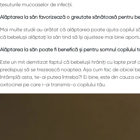
țesuturile mucoaselor de infecții.
Alăptarea la sân favorizează o greutate sănătoasă pentru be
Mai multe studii au arătat că alăptarea poate ajuta copilul să
că bebelușii alăptați la sân tind să își ajusteze mai bine apor
Alăptarea la sân poate fi benefică și pentru somnul copilului t
Este un mit demitizat faptul că bebelușii hrăniți cu lapte praf d
predispuși să se trezească noaptea. Așa cum fac de obicei bebe
întâmplă asta, te-ai putea întreba?! Ei bine, este din cauza o
oxitocinei pe care i-ai transmis-o copilului tău.