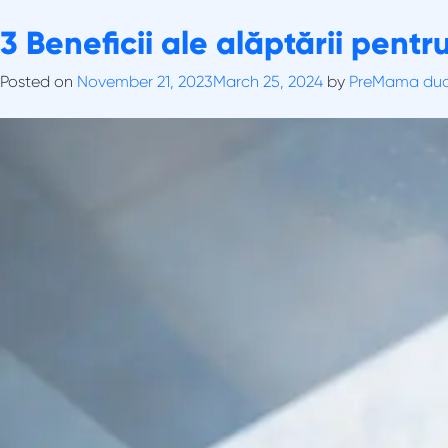
Skip
Tag:
3 Beneficii ale alăptării pent
lapte formula
to
Depre Noi
Rec
content
Posted on
November 21, 2023
March 25, 2024
by
PreMama du