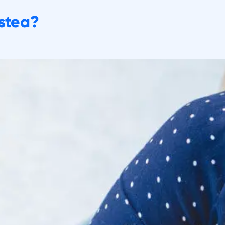
estea?
 unde să cumpăr
Contactaţi-ne