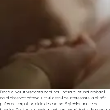
Dacă ai văzut vreodată copii nou-născuți, atunci probabil
că ai observat câteva lucruri destul de interesante la ei: păr
pufos pe corpul lor, piele descuamată și chiar acnee de
bebeluș. Da, toate acestea sunt comune și destul de normale