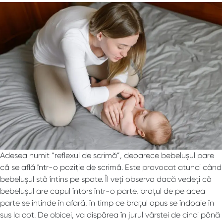
Adesea numit “reflexul de scrimă”, deoarece bebelușul pare
că se află într-o poziție de scrimă. Este provocat atunci când
bebelușul stă întins pe spate. Îl veți observa dacă vedeți că
bebelușul are capul întors într-o parte, brațul de pe acea
parte se întinde în afară, în timp ce brațul opus se îndoaie în
sus la cot. De obicei, va dispărea în jurul vârstei de cinci până