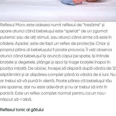
Reflexul Moro este adesea numit reflexul de “tresărire” și
apare atunci când bebelușul este “speriat” de un zgomot
puternic sau de alți stimuli, sau atunci când simte că este în
cădere. Așadar, este de fapt un reflex de protecție. Chiar și
propriul plâns al bebelușului îl poate provoca. Îl veți observa
atunci când bebelușul își aruncă capul pe spate, își întinde
brațele și degetele, plânge și apoi își trage brațele înapoi în
poziția inițială. De obicei, începe să dispară după vârsta de 12
săptămâni și ar dispărea complet până la vârsta de 6 luni. Nu
ar trebui să vă pună în alertă. Poate părea că bebelușul tău
are spasme, dar nu este adevărat și nu ar trebui să intri în
panică. Este un reflex complet normal pentru ca un nou-
născut să-l aibă.
Reflexul tonic al gâtului