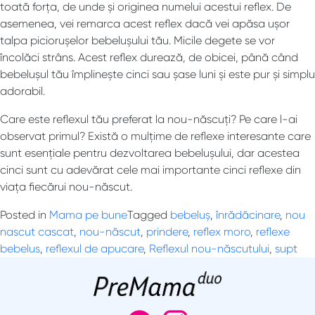
toată forța, de unde și originea numelui acestui reflex. De
asemenea, vei remarca acest reflex dacă vei apăsa ușor
talpa piciorușelor bebelușului tău. Micile degete se vor
încolăci strâns. Acest reflex durează, de obicei, până când
bebelușul tău împlinește cinci sau șase luni și este pur și simplu
adorabil.
Care este reflexul tău preferat la nou-născuți? Pe care l-ai
observat primul? Există o mulțime de reflexe interesante care
sunt esențiale pentru dezvoltarea bebelușului, dar acestea
cinci sunt cu adevărat cele mai importante cinci reflexe din
viața fiecărui nou-născut.
Posted in
Mama pe bune
Tagged
bebeluș
,
înrădăcinare
,
nou
nascut cascat
,
nou-născut
,
prindere
,
reflex moro
,
reflexe
bebelus
,
reflexul de apucare
,
Reflexul nou-născutului
,
supt