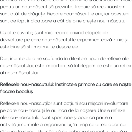
pentru un nou-născut să prezinte. Trebuie să recunoaștem
sunt atât de drăguțe. Fiecare nou-născut le are, iar acestea
sunt de fapt indicatoare a cât de bine crește nou-născutul.
Cu alte cuvinte, sunt mici repere privind etapele de
dezvoltare pe care nou-născutul le experimentează zilnic și
este bine să știi mai multe despre ele.
Dar, înainte de a ne scufunda în diferitele tipuri de reflexe ale
nou-născutului, este important să înțelegem ce este un reflex
al nou-născutului.
Reflexele nou-născutului: Instinctele primare cu care se naște
fiecare bebeluș
Reflexele nou-născuților sunt acțiuni sau mișcări involuntare
pe care nou-născuții le au încă de la naștere. Unele reflexe
ale nou-născutului sunt spontane și apar ca parte a
activității normale a organismului, în timp ce altele apar ca
răspuns la stimuli. Pe măsură ce bebelușul se maturizează și