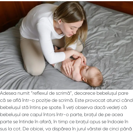
Adesea numit “reflexul de scrimă”, deoarece bebelușul pare
că se află într-o poziție de scrimă. Este provocat atunci când
bebelușul stă întins pe spate. Îl veți observa dacă vedeți că
bebelușul are capul întors într-o parte, brațul de pe acea
parte se întinde în afară, în timp ce brațul opus se îndoaie în
sus la cot. De obicei, va dispărea în jurul vârstei de cinci până