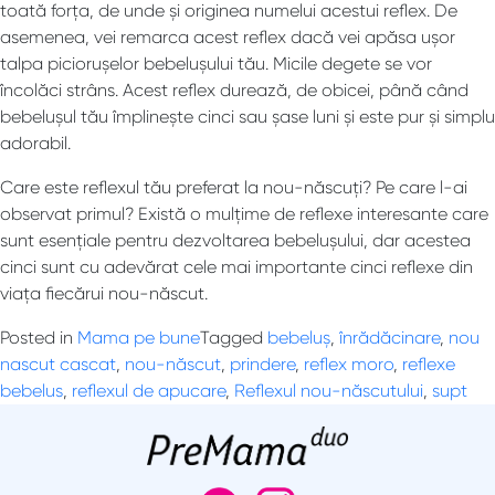
toată forța, de unde și originea numelui acestui reflex. De
asemenea, vei remarca acest reflex dacă vei apăsa ușor
talpa piciorușelor bebelușului tău. Micile degete se vor
încolăci strâns. Acest reflex durează, de obicei, până când
bebelușul tău împlinește cinci sau șase luni și este pur și simplu
adorabil.
Care este reflexul tău preferat la nou-născuți? Pe care l-ai
observat primul? Există o mulțime de reflexe interesante care
sunt esențiale pentru dezvoltarea bebelușului, dar acestea
cinci sunt cu adevărat cele mai importante cinci reflexe din
viața fiecărui nou-născut.
Posted in
Mama pe bune
Tagged
bebeluș
,
înrădăcinare
,
nou
nascut cascat
,
nou-născut
,
prindere
,
reflex moro
,
reflexe
bebelus
,
reflexul de apucare
,
Reflexul nou-născutului
,
supt