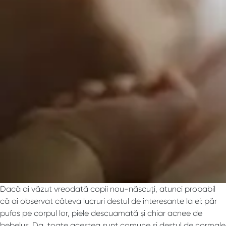
Dacă ai văzut vreodată copii nou-născuți, atunci probabil
că ai observat câteva lucruri destul de interesante la ei: păr
pufos pe corpul lor, piele descuamată și chiar acnee de
bebeluș. Da, toate acestea sunt comune și destul de normale