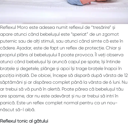
Reflexul Moro este adesea numit reflexul de “tresărire” și
apare atunci când bebelușul este “speriat” de un zgomot
puternic sau de alți stimuli, sau atunci când simte că este în
cădere. Așadar, este de fapt un reflex de protecție. Chiar și
propriul plâns al bebelușului îl poate provoca. Îl veți observa
atunci când bebelușul își aruncă capul pe spate, își întinde
brațele și degetele, plânge și apoi își trage brațele înapoi în
poziția inițială. De obicei, începe să dispară după vârsta de 12
săptămâni și ar dispărea complet până la vârsta de 6 luni. Nu
ar trebui să vă pună în alertă. Poate părea că bebelușul tău
are spasme, dar nu este adevărat și nu ar trebui să intri în
panică. Este un reflex complet normal pentru ca un nou-
născut să-l aibă.
Reflexul tonic al gâtului