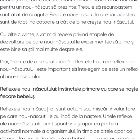
pentru un nou-născut să prezinte. Trebuie să recunoaștem
sunt atât de drăguțe. Fiecare nou-născut le are, iar acestea
sunt de fapt indicatoare a cât de bine crește nou-născutul.
Cu alte cuvinte, sunt mici repere privind etapele de
dezvoltare pe care nou-născutul le experimentează zilnic și
este bine să știi mai multe despre ele.
Dar, înainte de a ne scufunda în diferitele tipuri de reflexe ale
nou-născutului, este important să înțelegem ce este un reflex
al nou-născutului.
Reflexele nou-născutului: Instinctele primare cu care se naște
fiecare bebeluș
Reflexele nou-născuților sunt acțiuni sau mișcări involuntare
pe care nou-născuții le au încă de la naștere. Unele reflexe
ale nou-născutului sunt spontane și apar ca parte a
activității normale a organismului, în timp ce altele apar ca
răspuns la stimuli. Pe măsură ce bebelușul se maturizează și