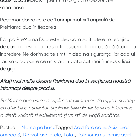
activ (Quatrefolic®)
, pentru a asigura o dezvoltare
sănătoasă.
Recomandarea este de
1 comprimat și 1 capsulă
de
PreMama duo în fiecare zi.
Echipa PreMama Duo este dedicată să îți ofere tot sprijinul
de care ai nevoie pentru a te bucura de această călătorie cu
încredere. Ne dorim să te simți în deplină siguranță, iar copilul
tău să aibă parte de un start în viață cât mai frumos și lipsit
de griji.
Aflați mai multe despre PreMama duo în secțiunea noastră
informații despre produs.
PreMama duo este un supliment alimentar. Vă rugăm să citiți
cu atenție prospectul. Suplimentele alimentare nu înlocuiesc
o dietă variată și echilibrată și un stil de viață sănătos.
Posted in
Mama pe bune
Tagged
Acid folic activ
,
Acizi grasi
omega 3
,
Dezvoltare fetala
,
Folat
,
Polimorfismul genic acid