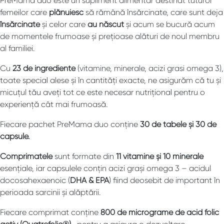
PreMama duo este un supliment alimentar destinat tuturor
femeilor care
plănuiesc
să rămână însărcinate, care sunt deja
însărcinate
și celor care
au născut
și acum se bucură acum
de momentele frumoase și prețioase alături de noul membru
al familiei.
Cu
23 de ingrediente
(vitamine, minerale, acizi grasi omega 3),
toate special alese și în cantități exacte, ne asigurăm că tu și
micuțul tău aveți tot ce este necesar nutrițional pentru o
experiență cât mai frumoasă.
Fiecare pachet PreMama duo conține
30 de tabele și 30 de
capsule.
Comprimatele
sunt formate din
11 vitamine și 10 minerale
esențiale, iar capsulele conțin acizi grași omega 3 – acidul
docosahexaenoic (
DHA & EPA
) fiind deosebit de important în
perioada sarcinii și alăptării.
Fiecare comprimat conține
800 de micrograme de acid folic