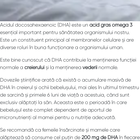
Acidul docosahexaenoic (DHA) este un
acid gras omega 3
esențial important pentru sănătatea organismului nostru.
Este un constituent principal al membranelor celulare și are
diverse roluri în buna funcționare a organismului uman.
Este bine cunoscut că DHA contribuie la menținerea funcției
normale a
creierului
și la menținerea
vederii
normale.
Dovezile științifice arată că există o acumulare masivă de
DHA în creierul și ochii bebelușului, mai ales în ultimul trimestru
de sarcină și primele 6 luni de viață a acestuia, când sunt
exclusiv alăptați la sân. Aceasta este o perioadă în care
bebelușul este complet dependent de aportul de
micronutrienți al mamei pentru o nutriție adecvată.
Se recomandă ca femeile însărcinate și mamele care
alăptează să consume cel puțin de
200 mg de DHA
în fiecare