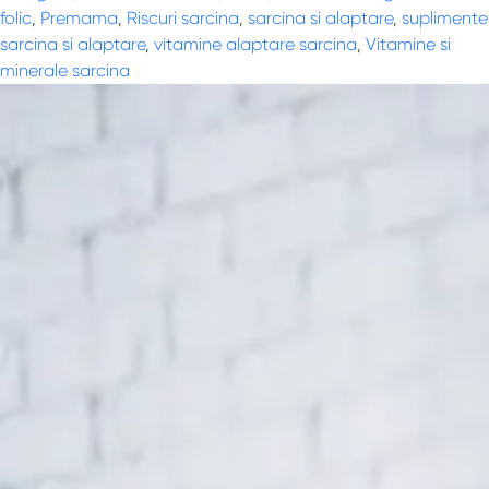
folic
,
Premama
,
Riscuri sarcina
,
sarcina si alaptare
,
suplimente
sarcina si alaptare
,
vitamine alaptare sarcina
,
Vitamine si
minerale sarcina