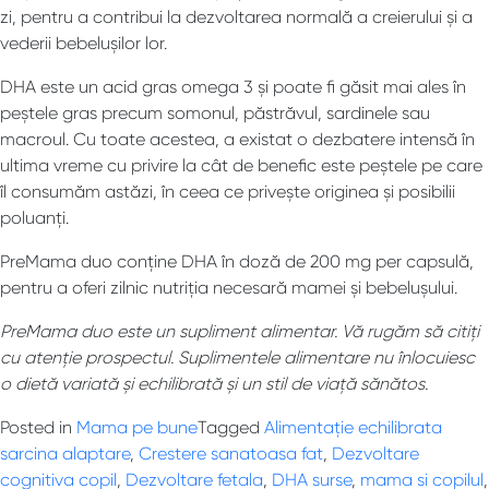
zi, pentru a contribui la dezvoltarea normală a creierului și a
vederii bebelușilor lor.
DHA este un acid gras omega 3 și poate fi găsit mai ales în
peștele gras precum somonul, păstrăvul, sardinele sau
macroul. Cu toate acestea, a existat o dezbatere intensă în
ultima vreme cu privire la cât de benefic este peștele pe care
îl consumăm astăzi, în ceea ce privește originea și posibilii
poluanți.
PreMama duo conține DHA în doză de 200 mg per capsulă,
pentru a oferi zilnic nutriția necesară mamei și bebelușului.
PreMama duo este un supliment alimentar. Vă rugăm să citiți
cu atenție prospectul. Suplimentele alimentare nu înlocuiesc
o dietă variată și echilibrată și un stil de viață sănătos.
Posted in
Mama pe bune
Tagged
Alimentație echilibrata
sarcina alaptare
,
Crestere sanatoasa fat
,
Dezvoltare
cognitiva copil
,
Dezvoltare fetala
,
DHA surse
,
mama si copilul
,