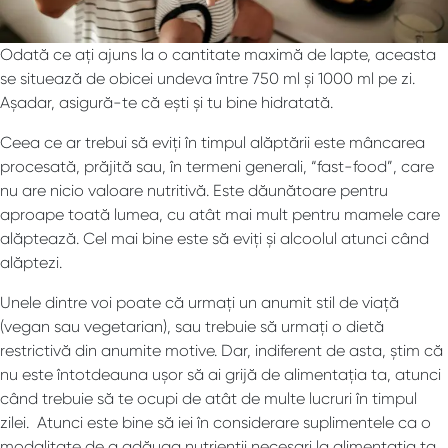
Odată ce ați ajuns la o cantitate maximă de lapte, aceasta
se situează de obicei undeva între 750 ml și 1000 ml pe zi.
Așadar, asigură-te că ești și tu bine hidratată.
Ceea ce ar trebui să eviți în timpul alăptării este mâncarea
procesată, prăjită sau, în termeni generali, “fast-food”, care
nu are nicio valoare nutritivă. Este dăunătoare pentru
aproape toată lumea, cu atât mai mult pentru mamele care
alăptează. Cel mai bine este să eviți și alcoolul atunci când
alăptezi.
Unele dintre voi poate că urmați un anumit stil de viață
(vegan sau vegetarian), sau trebuie să urmați o dietă
restrictivă din anumite motive. Dar, indiferent de asta, știm că
nu este întotdeauna ușor să ai grijă de alimentația ta, atunci
când trebuie să te ocupi de atât de multe lucruri în timpul
zilei. Atunci este bine să iei în considerare suplimentele ca o
modalitate de a adăuga nutrienții necesari la alimentația ta