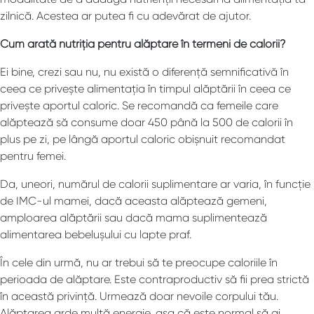
zilnică. Acestea ar putea fi cu adevărat de ajutor.
Cum arată nutriția pentru alăptare în termeni de calorii?
Ei bine, crezi sau nu, nu există o diferență semnificativă în
ceea ce privește alimentația în timpul alăptării în ceea ce
privește aportul caloric. Se recomandă ca femeile care
alăptează să consume doar 450 până la 500 de calorii în
plus pe zi, pe lângă aportul caloric obișnuit recomandat
pentru femei.
Da, uneori, numărul de calorii suplimentare ar varia, în funcție
de IMC-ul mamei, dacă aceasta alăptează gemeni,
amploarea alăptării sau dacă mama suplimentează
alimentarea bebelușului cu lapte praf.
În cele din urmă, nu ar trebui să te preocupe caloriile în
perioada de alăptare. Este contraproductiv să fii prea strictă
în această privință. Urmează doar nevoile corpului tău.
Alăptarea arde multă energie, așa că este normal să ai