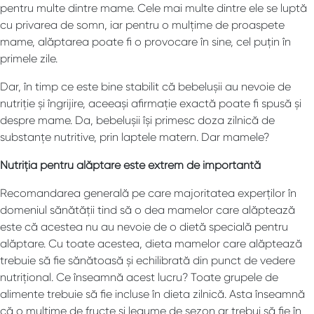
pentru multe dintre mame. Cele mai multe dintre ele se luptă
cu privarea de somn, iar pentru o mulțime de proaspete
mame, alăptarea poate fi o provocare în sine, cel puțin în
primele zile.
Dar, în timp ce este bine stabilit că bebelușii au nevoie de
nutriție și îngrijire, aceeași afirmație exactă poate fi spusă și
despre mame. Da, bebelușii își primesc doza zilnică de
substanțe nutritive, prin laptele matern. Dar mamele?
Nutriția pentru alăptare este extrem de importantă
Recomandarea generală pe care majoritatea experților în
domeniul sănătății tind să o dea mamelor care alăptează
este că acestea nu au nevoie de o dietă specială pentru
alăptare. Cu toate acestea, dieta mamelor care alăptează
trebuie să fie sănătoasă și echilibrată din punct de vedere
nutrițional. Ce înseamnă acest lucru? Toate grupele de
alimente trebuie să fie incluse în dieta zilnică. Asta înseamnă
că o mulțime de fructe și legume de sezon ar trebui să fie în