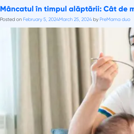
Skip
Tag:
Mâncatul în timpul alăptării: Cât de 
Dieta restrictiva alaptare
to
content
Posted on
February 5, 2024
March 25, 2024
by
PreMama duo