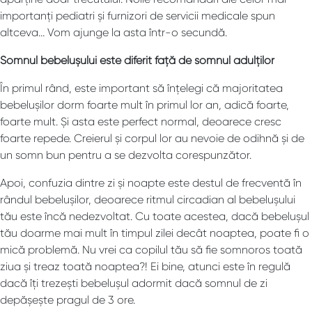
importanți pediatri și furnizori de servicii medicale spun
altceva… Vom ajunge la asta într-o secundă.
Somnul bebelușului este diferit față de somnul adulților
În primul rând, este important să înțelegi că majoritatea
bebelușilor dorm foarte mult în primul lor an, adică foarte,
foarte mult. Și asta este perfect normal, deoarece cresc
foarte repede. Creierul și corpul lor au nevoie de odihnă și de
un somn bun pentru a se dezvolta corespunzător.
Apoi, confuzia dintre zi și noapte este destul de frecventă în
rândul bebelușilor, deoarece ritmul circadian al bebelușului
tău este încă nedezvoltat. Cu toate acestea, dacă bebelușul
tău doarme mai mult în timpul zilei decât noaptea, poate fi o
mică problemă. Nu vrei ca copilul tău să fie somnoros toată
ziua și treaz toată noaptea?! Ei bine, atunci este în regulă
dacă îți trezești bebelușul adormit dacă somnul de zi
depășește pragul de 3 ore.