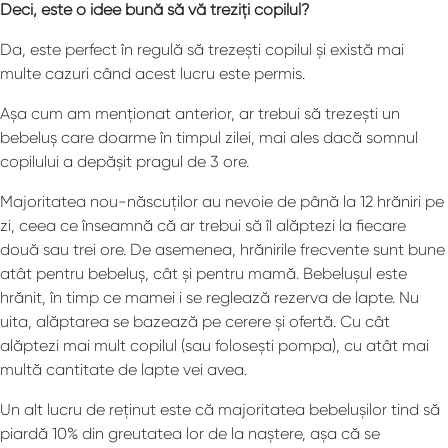
Deci, este o idee bună să vă treziți copilul?
Da, este perfect în regulă să trezești copilul și există mai
multe cazuri când acest lucru este permis.
Așa cum am menționat anterior, ar trebui să trezești un
bebeluș care doarme în timpul zilei, mai ales dacă somnul
copilului a depășit pragul de 3 ore.
Majoritatea nou-născuților au nevoie de până la 12 hrăniri pe
zi, ceea ce înseamnă că ar trebui să îl alăptezi la fiecare
două sau trei ore. De asemenea, hrănirile frecvente sunt bune
atât pentru bebeluș, cât și pentru mamă. Bebelușul este
hrănit, în timp ce mamei i se reglează rezerva de lapte. Nu
uita, alăptarea se bazează pe cerere și ofertă. Cu cât
alăptezi mai mult copilul (sau folosești pompa), cu atât mai
multă cantitate de lapte vei avea.
Un alt lucru de reținut este că majoritatea bebelușilor tind să
piardă 10% din greutatea lor de la naștere, așa că se