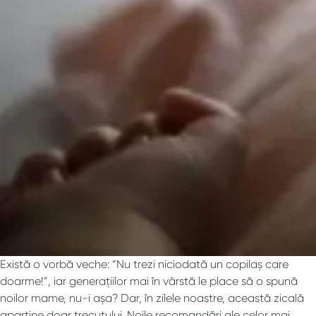
Există o vorbă veche: “Nu trezi niciodată un copilaș care
doarme!”, iar generațiilor mai în vârstă le place să o spună
noilor mame, nu-i așa? Dar, în zilele noastre, această zicală
aparține doar trecutului. Noile recomandări ale celor mai