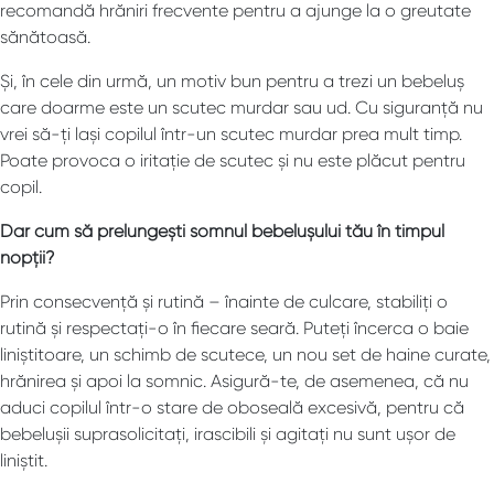
recomandă hrăniri frecvente pentru a ajunge la o greutate
sănătoasă.
Și, în cele din urmă, un motiv bun pentru a trezi un bebeluș
care doarme este un scutec murdar sau ud. Cu siguranță nu
vrei să-ți lași copilul într-un scutec murdar prea mult timp.
Poate provoca o iritație de scutec și nu este plăcut pentru
copil.
Dar cum să prelungești somnul bebelușului tău în timpul
nopții?
Prin consecvență și rutină – înainte de culcare, stabiliți o
rutină și respectați-o în fiecare seară. Puteți încerca o baie
liniștitoare, un schimb de scutece, un nou set de haine curate,
hrănirea și apoi la somnic. Asigură-te, de asemenea, că nu
aduci copilul într-o stare de oboseală excesivă, pentru că
bebelușii suprasolicitați, irascibili și agitați nu sunt ușor de
liniștit.