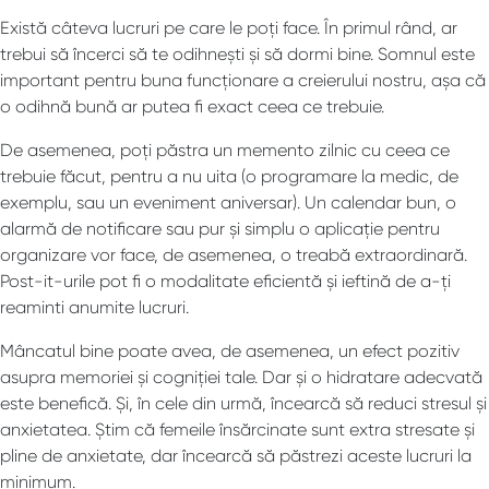
Există câteva lucruri pe care le poți face. În primul rând, ar
trebui să încerci să te odihnești și să dormi bine. Somnul este
important pentru buna funcționare a creierului nostru, așa că
o odihnă bună ar putea fi exact ceea ce trebuie.
De asemenea, poți păstra un memento zilnic cu ceea ce
trebuie făcut, pentru a nu uita (o programare la medic, de
exemplu, sau un eveniment aniversar). Un calendar bun, o
alarmă de notificare sau pur și simplu o aplicație pentru
organizare vor face, de asemenea, o treabă extraordinară.
Post-it-urile pot fi o modalitate eficientă și ieftină de a-ți
reaminti anumite lucruri.
Mâncatul bine poate avea, de asemenea, un efect pozitiv
asupra memoriei și cogniției tale. Dar și o hidratare adecvată
este benefică. Și, în cele din urmă, încearcă să reduci stresul și
anxietatea. Știm că femeile însărcinate sunt extra stresate și
pline de anxietate, dar încearcă să păstrezi aceste lucruri la
minimum.