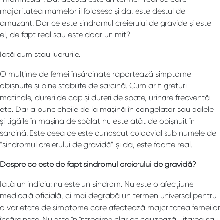
majoritatea mamelor îl folosesc și da, este destul de
amuzant. Dar ce este sindromul creierului de gravide și este
el, de fapt real sau este doar un mit?
Iată cum stau lucrurile.
O mulțime de femei însărcinate raportează simptome
obișnuite și bine stabilite de sarcină. Cum ar fi grețuri
matinale, dureri de cap și dureri de spate, urinare frecventă
etc. Dar a pune cheile de la mașină în congelator sau oalele
și tigăile în mașina de spălat nu este atât de obișnuit în
sarcină. Este ceea ce este cunoscut colocvial sub numele de
“sindromul creierului de gravidă” și da, este foarte real.
Despre ce este de fapt sindromul creierului de gravidă?
Iată un indiciu: nu este un sindrom. Nu este o afecțiune
medicală oficială, ci mai degrabă un termen universal pentru
o varietate de simptome care afectează majoritatea femeilor
însărcinate. Nu este în întregime clar ce cauzează uitarea sau