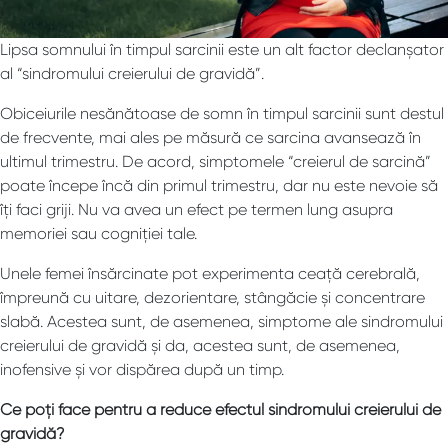
Lipsa somnului în timpul sarcinii este un alt factor declanșator
al “sindromului creierului de gravidă”.
Obiceiurile nesănătoase de somn în timpul sarcinii sunt destul
de frecvente, mai ales pe măsură ce sarcina avansează în
ultimul trimestru. De acord, simptomele “creierul de sarcină”
poate începe încă din primul trimestru, dar nu este nevoie să
îți faci griji. Nu va avea un efect pe termen lung asupra
memoriei sau cogniției tale.
Unele femei însărcinate pot experimenta ceață cerebrală,
împreună cu uitare, dezorientare, stângăcie și concentrare
slabă. Acestea sunt, de asemenea, simptome ale sindromului
creierului de gravidă și da, acestea sunt, de asemenea,
inofensive și vor dispărea după un timp.
Ce poți face pentru a reduce efectul sindromului creierului de
gravidă?