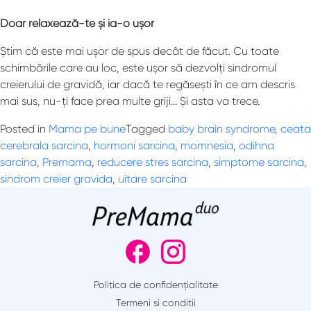
Doar relaxează-te și ia-o ușor
Știm că este mai ușor de spus decât de făcut. Cu toate
schimbările care au loc, este ușor să dezvolți sindromul
creierului de gravidă, iar dacă te regăsești în ce am descris
mai sus, nu-ți face prea multe griji… Și asta va trece.
Posted in
Mama pe bune
Tagged
baby brain syndrome
,
ceata
cerebrala sarcina
,
hormoni sarcina
,
momnesia
,
odihna
sarcina
,
Premama
,
reducere stres sarcina
,
simptome sarcina
,
sindrom creier gravida
,
uitare sarcina
Politica de confidențialitate
Termeni si conditii