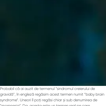
Probabil că ai auzit de termenul “sindromul creierului de
gravidă”, în engleză regăsim acest termen numit “baby brain
syndrome”. Uneori îl poți regăsi chiar și sub denumirea de
“momnesia”. Da, acesta este un termen real pe care