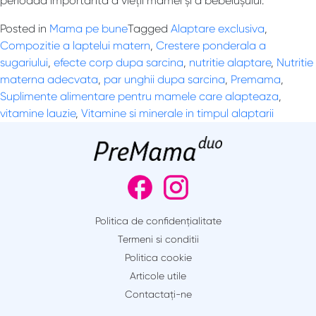
perioadă importantă a vieții mamei și a bebelușului.
Posted in
Mama pe bune
Tagged
Alaptare exclusiva
,
Compozitie a laptelui matern
,
Crestere ponderala a
sugariului
,
efecte corp dupa sarcina
,
nutritie alaptare
,
Nutritie
materna adecvata
,
par unghii dupa sarcina
,
Premama
,
Suplimente alimentare pentru mamele care alapteaza
,
vitamine lauzie
,
Vitamine si minerale in timpul alaptarii
Politica de confidențialitate
Termeni si conditii
Politica cookie
Articole utile
Contactaţi-ne