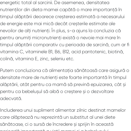
energetic total al sarcinii. De asemenea, densitatea
nutrienților din dieta mamei capătă o mare importanță în
timpul alăptării deoarece creșterea estimată a necesarului
de energie este mai mică decât creșterile estimate ale
nevoilor de alți nutrienți. În plus, s-a ajuns la concluzia că
pentru anumiți micronutrienți există o nevoie mai mare în
timpul alăptării comparativ cu perioada de sarcină, cum ar fi
vitamina C, vitaminele B1, B6, B12, acid pantotenic, biotină,
colină, vitamina E, zinc, seleniu etc.
Putem concluziona că alimentația sănătoasă care asigură o
densitate mare de nutrienți este foarte importantă în timpul
alăptării, atât pentru ca mamă să prevină epuizarea, cât și
pentru ca bebelușul să aibă o creștere și o dezvoltare
adecvată.
Includerea unui supliment alimentar zilnic destinat mamelor
care alăptează nu reprezintă un substitut al unei diete
sănătoase, ci o sursă de încredere și sprijin în această