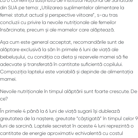
La o conferință susținută de Institutul Național de Sănătate
din SUA pe tema: „Utilizarea suplimentelor alimentare la
femei: statut actual și perspective viitoare”, s-au tras
concluzii cu privire la nevoile nutriționale ale femeilor
însărcinate, precum și ale mamelor care alăptează.
Așa cum este general acceptat, recomandările sunt de
alăptare exclusivă la sân în primele 6 luni de viață ale
bebelușului, cu condiția ca dieta și rezervele mamei să fie
adecvate și transferată în cantitate suficientă copilului.
Compoziția laptelui este variabilă și depinde de alimentația
mamei.
Nevoile nutriționale în timpul alăptării sunt foarte crescute. De
ce?
În primele 4 până la 6 luni de viață sugarii își dublează
greutatea de la naștere, greutate “câștigată” în timpul celor 9
luni de sarcină. Laptele secretat în aceste 4 luni reprezintă o
cantitate de energie aproximativ echivalentă cu costul