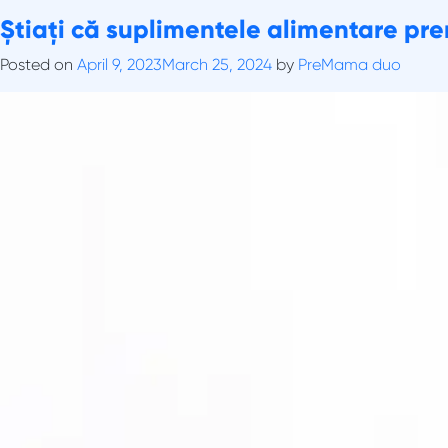
Skip
Tag:
Știați că suplimentele alimentare prena
Crestere ponderala a sugari
to
content
Posted on
April 9, 2023
March 25, 2024
by
PreMama duo