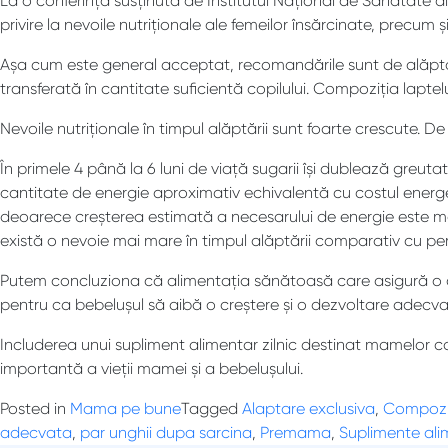
La o conferință susținută de Institutul Național de Sănătate di
privire la nevoile nutriționale ale femeilor însărcinate, precum
Așa cum este general acceptat, recomandările sunt de alăptare 
transferată în cantitate suficientă copilului. Compoziția lapte
Nevoile nutriționale în timpul alăptării sunt foarte crescute. De
În primele 4 până la 6 luni de viață sugarii își dublează greuta
cantitate de energie aproximativ echivalentă cu costul energe
deoarece creșterea estimată a necesarului de energie este mai m
există o nevoie mai mare în timpul alăptării comparativ cu perio
Putem concluziona că alimentația sănătoasă care asigură o de
pentru ca bebelușul să aibă o creștere și o dezvoltare adecva
Includerea unui supliment alimentar zilnic destinat mamelor ca
importantă a vieții mamei și a bebelușului.
Posted in
Mama pe bune
Tagged
Alaptare exclusiva
,
Compozit
adecvata
,
par unghii dupa sarcina
,
Premama
,
Suplimente al