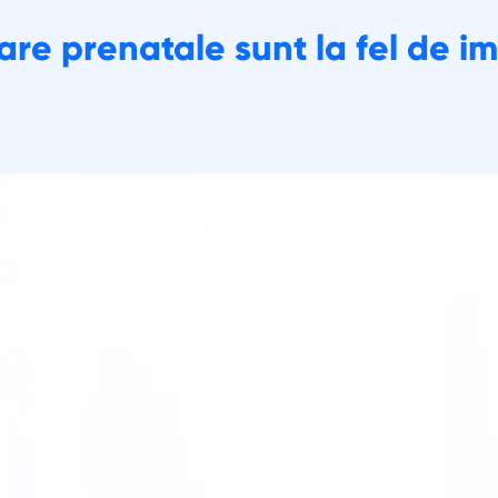
are prenatale sunt la fel de im
rcina
omandări pentru mame
Unelte
Articole utile
De