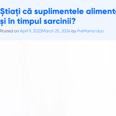
Skip
Tag:
Știați că suplimentele aliment
par unghii dupa sa
to
Depre Noi
Rec
content
și în timpul sarcinii?
Posted on
April 9, 2023
March 25, 2024
by
PreMama duo