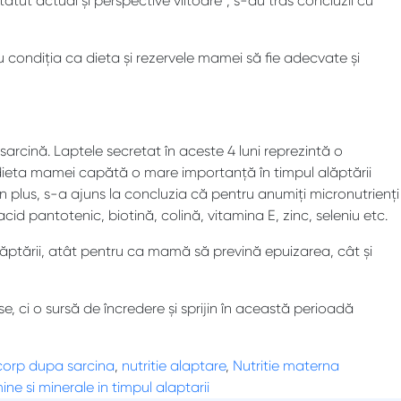
atut actual și perspective viitoare”, s-au tras concluzii cu
u condiția ca dieta și rezervele mamei să fie adecvate și
 sarcină. Laptele secretat în aceste 4 luni reprezintă o
n dieta mamei capătă o mare importanță în timpul alăptării
n plus, s-a ajuns la concluzia că pentru anumiți micronutrienți
id pantotenic, biotină, colină, vitamina E, zinc, seleniu etc.
ăptării, atât pentru ca mamă să prevină epuizarea, cât și
, ci o sursă de încredere și sprijin în această perioadă
corp dupa sarcina
,
nutritie alaptare
,
Nutritie materna
ine si minerale in timpul alaptarii