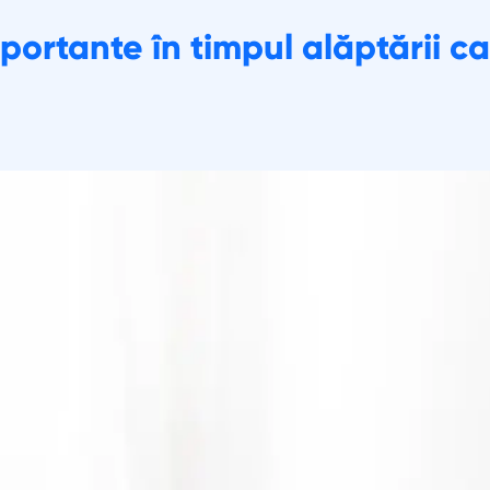
portante în timpul alăptării ca
 unde să cumpăr
Contactaţi-ne