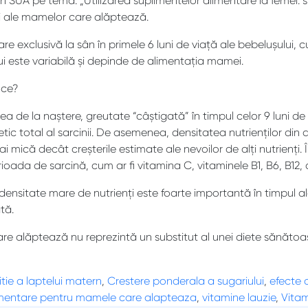
n SUA pe tema: „Utilizarea suplimentelor alimentare la femei: st
 și ale mamelor care alăptează.
exclusivă la sân în primele 6 luni de viață ale bebelușului, c
lui este variabilă și depinde de alimentația mamei.
 ce?
tea de la naștere, greutate “câștigată” în timpul celor 9 luni de
tic total al sarcinii. De asemenea, densitatea nutrienților di
ică decât creșterile estimate ale nevoilor de alți nutrienți. Î
ada de sarcină, cum ar fi vitamina C, vitaminele B1, B6, B12, ac
nsitate mare de nutrienți este foarte importantă în timpul al
tă.
re alăptează nu reprezintă un substitut al unei diete sănătoase
ie a laptelui matern
,
Crestere ponderala a sugariului
,
efecte 
imentare pentru mamele care alapteaza
,
vitamine lauzie
,
Vitam